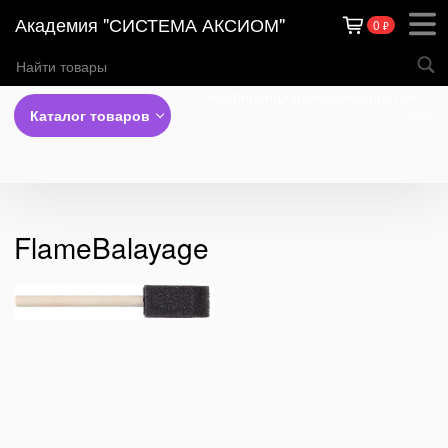
Академия "СИСТЕМА АКСИОМ"
0
₽
Теги
Политика
Доставка
Обме
конфиденциальности
и оплата
и
Каталог товаров
возвр
FlameBalayage