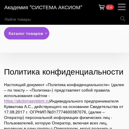
Академия "СИСТЕМА АКСИОМ"
0
₽
Теги
Политика
Доставка
Обм
конфиденциальности
и оплата
и
Каталог товаров
воз
Политика конфиденциальности
Настоящий документ «Политика конфиденциальности» (далее
– по тексту – «Политика») представляет собой правила
использования сайтом -
https://akciomasystem.ru
Индивидуального предпринимателя
Кувватова А.С., действующего на основании Свидетельства от
17.08.2017 г. ОГРНИП №317774600387076, (далее –
Оператор) персональной информации физических лиц -
Пользователей, которую Оператор, включая всех лиц,
входящих в одну группу с Оператором, могут получить о