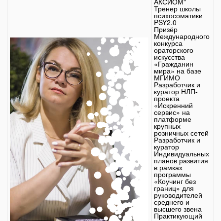
АКСИОМ"
Тренер школы
психосоматики
PSY2.0
Призёр
Международного
конкурса
ораторского
искусства
«Гражданин
мира» на базе
МГИМО
Разработчик и
куратор НЛП-
проекта
«Искренний
сервис» на
платформе
крупных
розничных сетей
Разработчик и
куратор
Индивидуальных
планов развития
в рамках
программы
«Коучинг без
границ» для
руководителей
среднего и
высшего звена
Практикующий